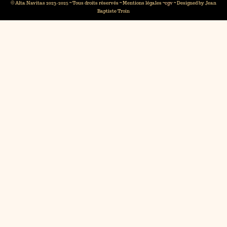
© Alta Navitas 2023-2025 ~ Tous droits réservés ~
Mentions légales
~
cgv
~ Designed by Jean
Baptiste Troin