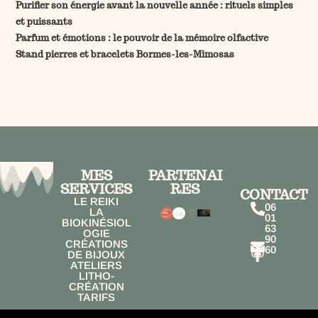
Purifier son énergie avant la nouvelle année : rituels simples
et puissants
Parfum et émotions : le pouvoir de la mémoire olfactive
Stand pierres et bracelets Bormes-les-Mimosas
MES
PARTENAI
SERVICES
RES
CONTACT
LE REIKI
06
LA
01
BIOKINÉSIOL
63
OGIE
90
CRÉATIONS
60
DE BIJOUX
ATELIERS
LITHO-
CRÉATION
TARIFS