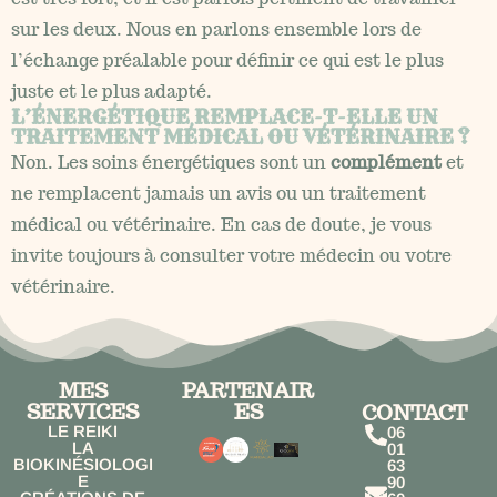
sur les deux. Nous en parlons ensemble lors de
l’échange préalable pour définir ce qui est le plus
juste et le plus adapté.
L’ÉNERGÉTIQUE REMPLACE-T-ELLE UN
TRAITEMENT MÉDICAL OU VÉTÉRINAIRE ?
Non. Les soins énergétiques sont un
complément
et
ne remplacent jamais un avis ou un traitement
médical ou vétérinaire. En cas de doute, je vous
invite toujours à consulter votre médecin ou votre
vétérinaire.
MES
PARTENAIR
SERVICES
ES
CONTACT
LE REIKI
06
LA
01
BIOKINÉSIOLOGI
63
E
90