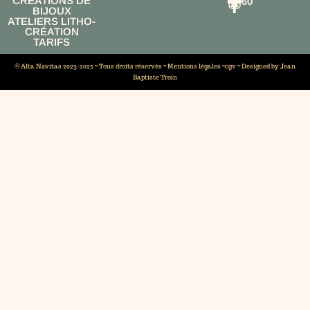
CRÉATIONS DE
60
BIJOUX
ATELIERS LITHO-
CRÉATION
TARIFS
© Alta Navitas 2023-2025 ~ Tous droits réservés ~
Mentions légales
~
cgv
~ Designed by Jean
Baptiste Troin