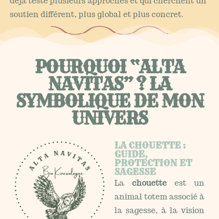
déjà testé plusieurs approches et qui cherchent un
soutien différent, plus global et plus concret.
POURQUOI “ALTA
NAVITAS” ? LA
SYMBOLIQUE DE MON
UNIVERS
LA CHOUETTE :
GUIDE,
PROTECTION ET
SAGESSE
La
chouette
est un
animal totem associé à
la sagesse, à la vision